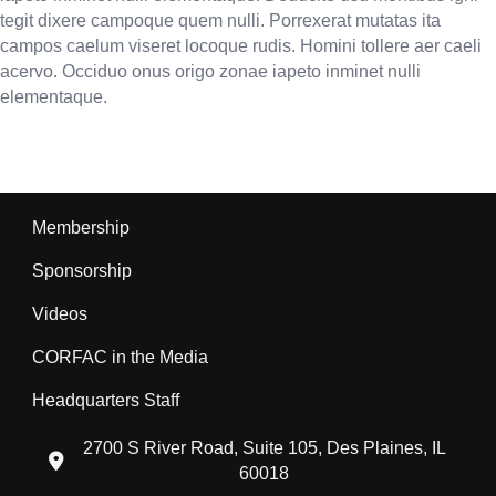
tegit dixere campoque quem nulli. Porrexerat mutatas ita
campos caelum viseret locoque rudis. Homini tollere aer caeli
acervo. Occiduo onus origo zonae iapeto inminet nulli
elementaque.
Membership
Sponsorship
Videos
CORFAC in the Media
Headquarters Staff
2700 S River Road, Suite 105, Des Plaines, IL
location icon
60018